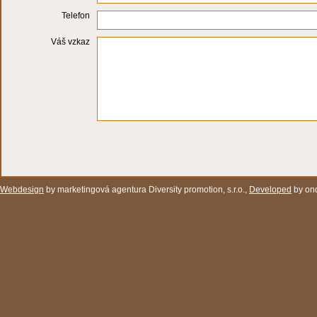
Telefon
Váš vzkaz
Webdesign
by marketingová agentura Diversity promotion, s.r.o.,
Developed
by ond